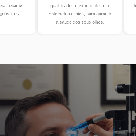
isão máxima
qualificados e experientes em
t
gnósticos
optometria clínica, para garantir
a saúde dos seus olhos.