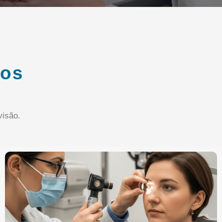
ços
isão.