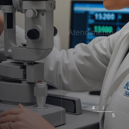
Atendimento
VI
5
/
5