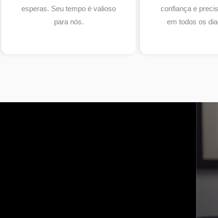
esperas. Seu tempo é valioso
confiança e prec
para nós.
em todos os dia