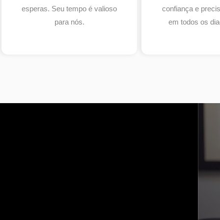
esperas. Seu tempo é valioso
confiança e prec
para nós.
em todos os dia