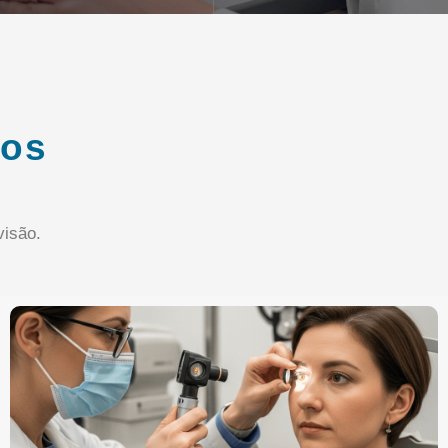
ços
isão.