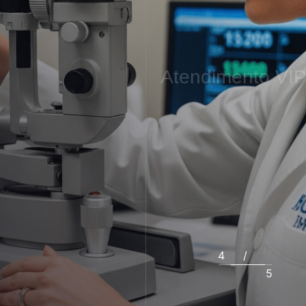
Atendimento
VI
4
/
5