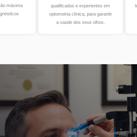
isão máxima
qualificados e experientes em
t
gnósticos
optometria clínica, para garantir
a saúde dos seus olhos.