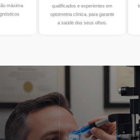
isão máxima
qualificados e experientes em
t
gnósticos
optometria clínica, para garantir
a saúde dos seus olhos.