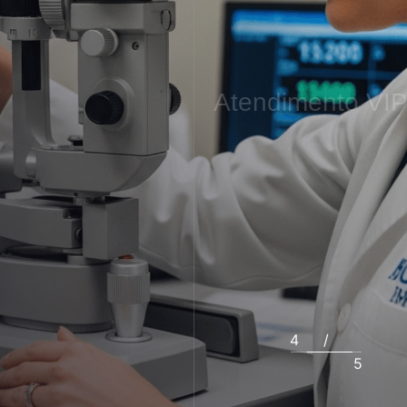
Atendimento
VI
4
/
5