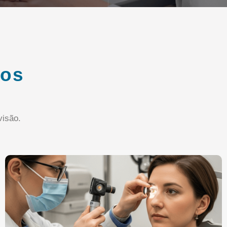
ços
isão.