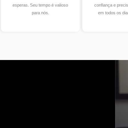
esperas. Seu tempo é valioso
confiança e prec
para nós.
em todos os dia