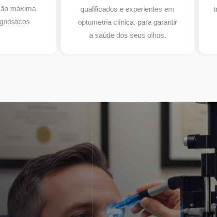
isão máxima
qualificados e experientes em
t
gnósticos
optometria clínica, para garantir
a saúde dos seus olhos.