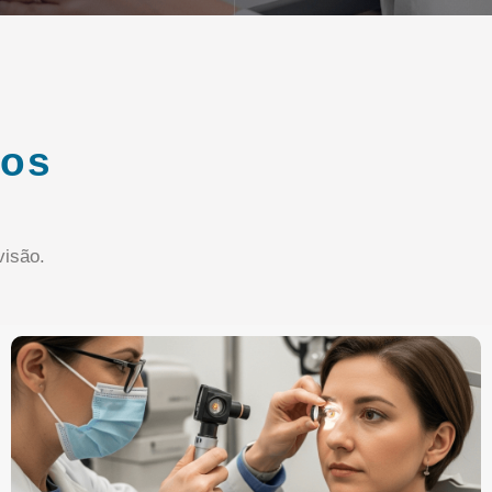
ços
isão.