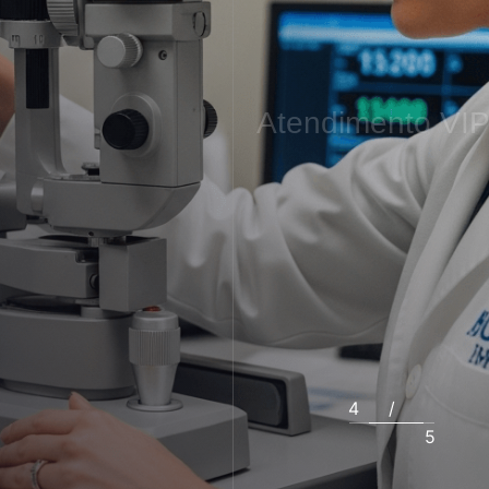
Atendimento
VI
4
/
5