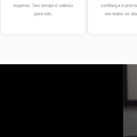
esperas. Seu tempo é valioso
confiança e prec
para nós.
em todos os dia