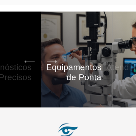
Equipamentos
Atendimento
VIP
de Ponta
5
/
5