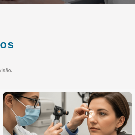
ços
isão.