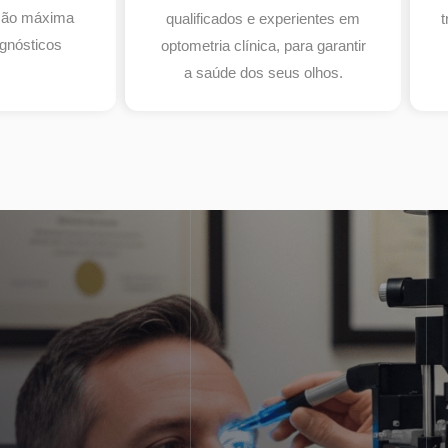
isão máxima
qualificados e experientes em
t
gnósticos
optometria clínica, para garantir
a saúde dos seus olhos.