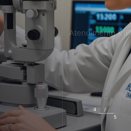
Atendimento
VI
4
/
5